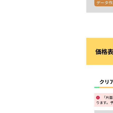
データ作
価格
クリ
「片面
ります。