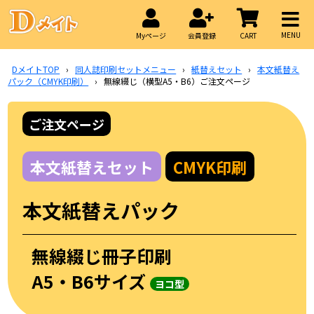
MENU
Myページ
会員登録
CART
DメイトTOP
›
同人誌印刷セットメニュー
›
紙替えセット
›
本文紙替え
パック（CMYK印刷）
›
無線綴じ（横型A5・B6）ご注文ページ
ご注文ページ
本文紙替えセット
CMYK印刷
本文紙替えパック
無線綴じ冊子印刷
A5・B6サイズ
ヨコ型